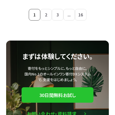
1
2
3
...
16
まずは体験してください。
寄付をもっとシンプルに、もっと自由に。
国内No.1のオールインワン寄付DXシステム
で、
支援をはじめましょう。
30日間無料お試し
お問い合わせ・資料請求