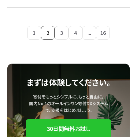
1
2
3
4
...
16
まずは体験してください。
寄付をもっとシンプルに、もっと自由に。
国内No.1のオールインワン寄付DXシステム
で、
支援をはじめましょう。
30日間無料お試し