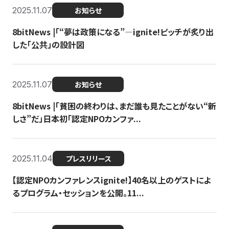
2025.11.07
お知らせ
8bitNews |「“夢は政策になる”—ignite!ピッチが炙り出
した「公共」の設計図
2025.11.07
お知らせ
8bitNews |「貧困の終わりは、まだ誰も見たことがない“新
しさ”だ」日本初「認定NPOカンファ...
2025.11.04
プレスリリース
【認定NPOカンファレンスignite!】40名以上のゲストによ
るプログラム・セッションを公開。11...