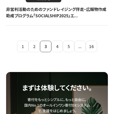
非営利活動のためのファンドレイジング伴走・広報物作成
助成プログラム「SOCIALSHIP2025」エ...
1
2
3
4
5
...
16
まずは体験してください。
寄付をもっとシンプルに、もっと自由に。
国内No.1のオールインワン寄付DXシステム
で、
支援をはじめましょう。