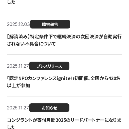
した
2025.12.03
障害報告
【解消済み】特定条件下で継続決済の次回決済が自動実行
されない不具合について
2025.11.27
プレスリリース
「認定NPOカンファレンスignite!」初開催、全国から420名
以上が参加
2025.11.27
お知らせ
コングラントが寄付月間2025のリードパートナーになりま
した