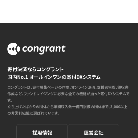
寄付決済ならコングラント
国内No.1 オールインワンの寄付DXシステム
コングラントは、寄付募集ページの作成、オンライン決済、支援者管理、領収書
作成など、ファンドレイジングに必要な全ての機能が揃った寄付DXシステムで
す。
立ち上げたばかりの団体から年間収入数十億円規模の団体まで、3,000以上
の非営利組織に選ばれています。
採用情報
運営会社