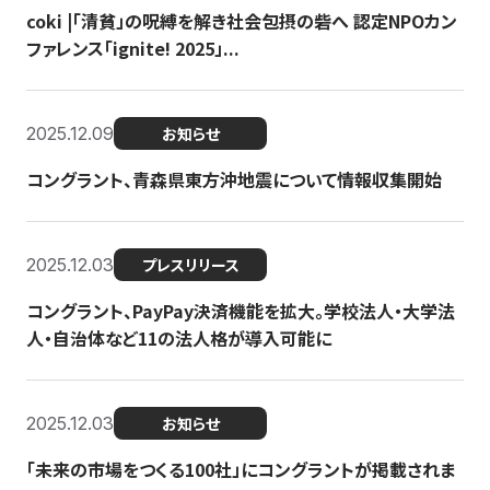
coki |「清貧」の呪縛を解き社会包摂の砦へ 認定NPOカン
ファレンス「ignite! 2025」...
2025.12.09
お知らせ
コングラント、青森県東方沖地震について情報収集開始
2025.12.03
プレスリリース
コングラント、PayPay決済機能を拡大。学校法人・大学法
人・自治体など11の法人格が導入可能に
2025.12.03
お知らせ
「未来の市場をつくる100社」にコングラントが掲載されま