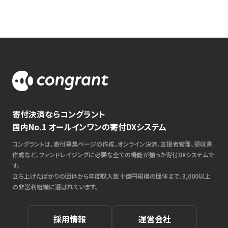
寄付決済ならコングラント
国内No.1 オールインワンの寄付DXシステム
コングラントは、寄付募集ページの作成、オンライン決済、支援者管理、領収書
作成など、ファンドレイジングに必要な全ての機能が揃った寄付DXシステムで
す。
立ち上げたばかりの団体から年間収入数十億円規模の団体まで、3,000以上
の非営利組織に選ばれています。
採用情報
運営会社