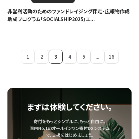
非営利活動のためのファンドレイジング伴走・広報物作成
助成プログラム「SOCIALSHIP2025」エ...
1
2
3
4
5
...
16
まずは体験してください。
寄付をもっとシンプルに、もっと自由に。
国内No.1のオールインワン寄付DXシステム
で、
支援をはじめましょう。