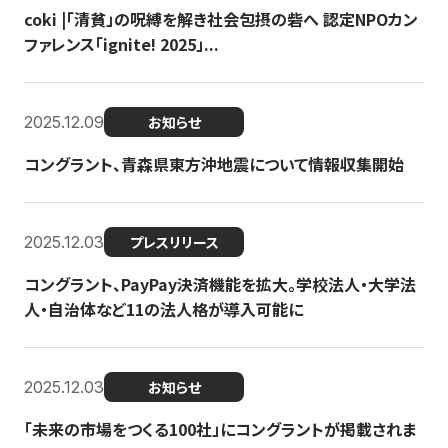
coki |「清貧」の呪縛を解き社会包摂の砦へ 認定NPOカン
ファレンス「ignite! 2025」...
2025.12.09
お知らせ
コングラント、青森県東方沖地震について情報収集開始
2025.12.03
プレスリリース
コングラント、PayPay決済機能を拡大。学校法人・大学法
人・自治体など11の法人格が導入可能に
2025.12.03
お知らせ
「未来の市場をつくる100社」にコングラントが掲載されま