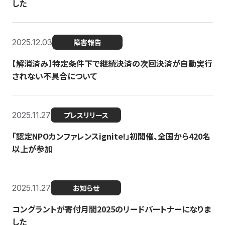
した
2025.12.03
障害報告
【解消済み】特定条件下で継続決済の次回決済が自動実行
されない不具合について
2025.11.27
プレスリリース
「認定NPOカンファレンスignite!」初開催、全国から420名
以上が参加
2025.11.27
お知らせ
コングラントが寄付月間2025のリードパートナーになりま
した