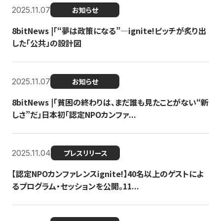
2025.11.07
お知らせ
8bitNews |「“夢は政策になる”—ignite!ピッチが炙り出
した「公共」の設計図
2025.11.07
お知らせ
8bitNews |「貧困の終わりは、まだ誰も見たことがない“新
しさ”だ」日本初「認定NPOカンファ...
2025.11.04
プレスリリース
【認定NPOカンファレンスignite!】40名以上のゲストによ
るプログラム・セッションを公開。11...