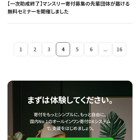
【一次助成終了】マンスリー寄付募集の先輩団体が届ける
無料セミナーを開催しました
1
2
3
4
5
6
...
16
まずは体験してください。
寄付をもっとシンプルに、もっと自由に。
国内No.1のオールインワン寄付DXシステム
で、
支援をはじめましょう。