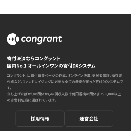
寄付決済ならコングラント
国内No.1 オールインワンの寄付DXシステム
コングラントは、寄付募集ページの作成、オンライン決済、支援者管理、領収書
作成など、ファンドレイジングに必要な全ての機能が揃った寄付DXシステムで
す。
立ち上げたばかりの団体から年間収入数十億円規模の団体まで、3,000以上
の非営利組織に選ばれています。
採用情報
運営会社