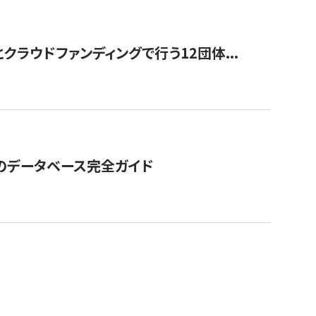
ラウドファンディングで行う12団体...
GOのデータベース完全ガイド
。