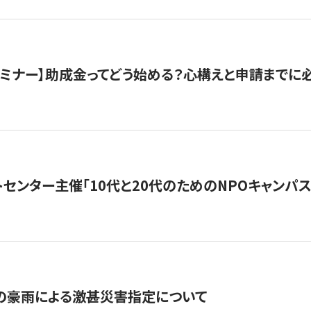
催セミナー】助成金ってどう始める？心構えと申請までに
トセンター主催「10代と20代のためのNPOキャンパ
の豪雨による激甚災害指定について