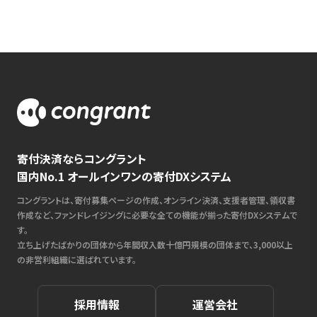
寄付決済ならコングラント
国内No.1 オールインワンの寄付DXシステム
コングラントは、寄付募集ページの作成、オンライン決済、支援者管理、領収書
作成など、ファンドレイジングに必要な全ての機能が揃った寄付DXシステムで
す。
立ち上げたばかりの団体から年間収入数十億円規模の団体まで、3,000以上
の非営利組織に選ばれています。
採用情報
運営会社