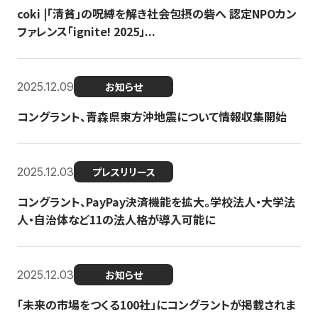
coki |「清貧」の呪縛を解き社会包摂の砦へ 認定NPOカン
ファレンス「ignite! 2025」...
2025.12.09
お知らせ
コングラント、青森県東方沖地震について情報収集開始
2025.12.03
プレスリリース
コングラント、PayPay決済機能を拡大。学校法人・大学法
人・自治体など11の法人格が導入可能に
2025.12.03
お知らせ
「未来の市場をつくる100社」にコングラントが掲載されま