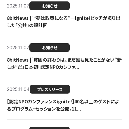
2025.11.07
お知らせ
8bitNews |「“夢は政策になる”—ignite!ピッチが炙り出
した「公共」の設計図
2025.11.07
お知らせ
8bitNews |「貧困の終わりは、まだ誰も見たことがない“新
しさ”だ」日本初「認定NPOカンファ...
2025.11.04
プレスリリース
【認定NPOカンファレンスignite!】40名以上のゲストによ
るプログラム・セッションを公開。11...