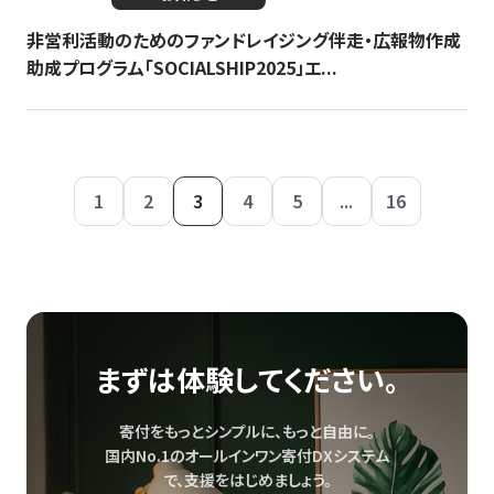
非営利活動のためのファンドレイジング伴走・広報物作成
助成プログラム「SOCIALSHIP2025」エ...
1
2
3
4
5
...
16
まずは体験してください。
寄付をもっとシンプルに、もっと自由に。
国内No.1のオールインワン寄付DXシステム
で、
支援をはじめましょう。