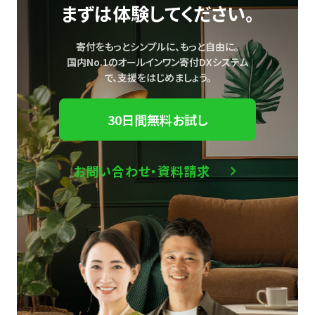
まずは体験してください。
寄付をもっとシンプルに、もっと自由に。
国内No.1のオールインワン寄付DXシステム
で、
支援をはじめましょう。
30日間無料お試し
お問い合わせ・資料請求