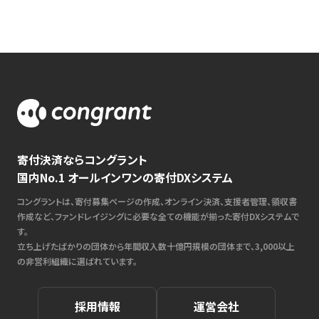
寄付決済ならコングラント
国内No.1 オールインワンの寄付DXシステム
コングラントは、寄付募集ページの作成、オンライン決済、支援者管理、領収書
作成など、ファンドレイジングに必要な全ての機能が揃った寄付DXシステムで
す。
立ち上げたばかりの団体から年間収入数十億円規模の団体まで、3,000以上
の非営利組織に選ばれています。
採用情報
運営会社