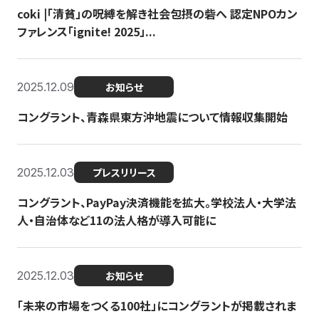
coki |「清貧」の呪縛を解き社会包摂の砦へ 認定NPOカン
ファレンス「ignite! 2025」...
2025.12.09
お知らせ
コングラント、青森県東方沖地震について情報収集開始
2025.12.03
プレスリリース
コングラント、PayPay決済機能を拡大。学校法人・大学法
人・自治体など11の法人格が導入可能に
2025.12.03
お知らせ
「未来の市場をつくる100社」にコングラントが掲載されま