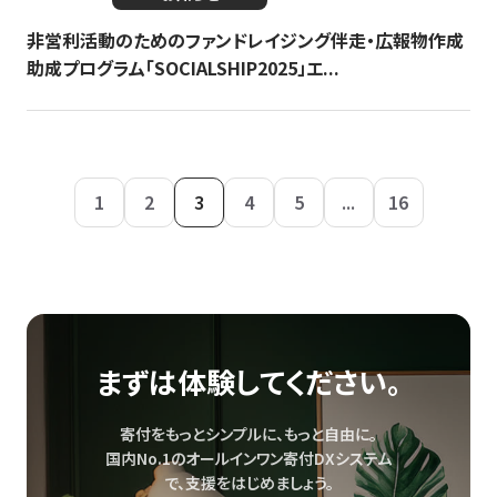
非営利活動のためのファンドレイジング伴走・広報物作成
助成プログラム「SOCIALSHIP2025」エ...
1
2
3
4
5
...
16
まずは体験してください。
寄付をもっとシンプルに、もっと自由に。
国内No.1のオールインワン寄付DXシステム
で、
支援をはじめましょう。