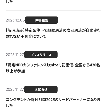
した
2025.12.03
障害報告
【解消済み】特定条件下で継続決済の次回決済が自動実行
されない不具合について
2025.11.27
プレスリリース
「認定NPOカンファレンスignite!」初開催、全国から420名
以上が参加
2025.11.27
お知らせ
コングラントが寄付月間2025のリードパートナーになりま
した