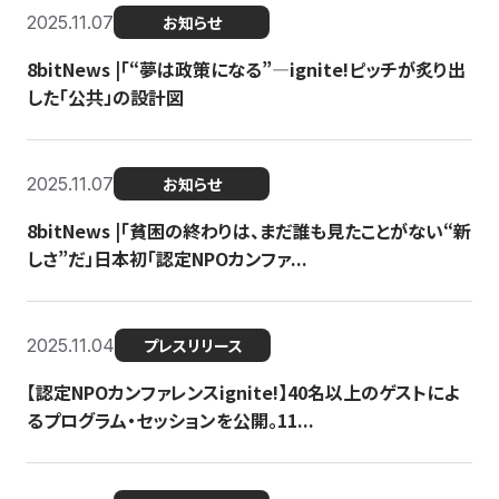
2025.11.07
お知らせ
8bitNews |「“夢は政策になる”—ignite!ピッチが炙り出
した「公共」の設計図
2025.11.07
お知らせ
8bitNews |「貧困の終わりは、まだ誰も見たことがない“新
しさ”だ」日本初「認定NPOカンファ...
2025.11.04
プレスリリース
【認定NPOカンファレンスignite!】40名以上のゲストによ
るプログラム・セッションを公開。11...