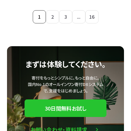
1
2
3
...
16
まずは体験してください。
寄付をもっとシンプルに、もっと自由に。
国内No.1のオールインワン寄付DXシステム
で、
支援をはじめましょう。
30日間無料お試し
お問い合わせ・資料請求