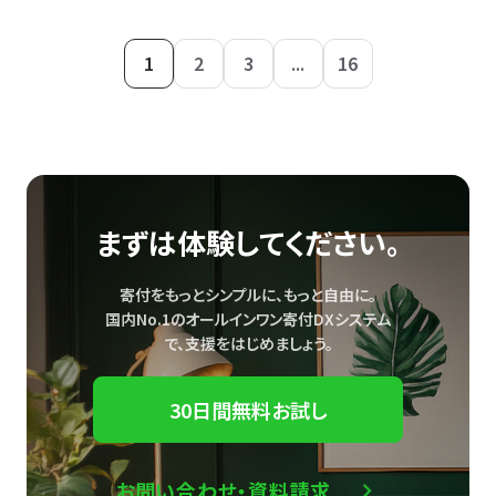
1
2
3
...
16
まずは体験してください。
寄付をもっとシンプルに、もっと自由に。
国内No.1のオールインワン寄付DXシステム
で、
支援をはじめましょう。
30日間無料お試し
お問い合わせ・資料請求