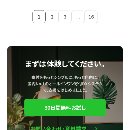
1
2
3
...
16
まずは体験してください。
寄付をもっとシンプルに、もっと自由に。
国内No.1のオールインワン寄付DXシステム
で、
支援をはじめましょう。
30日間無料お試し
お問い合わせ・資料請求