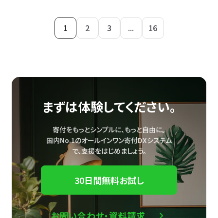
1
2
3
...
16
まずは体験してください。
寄付をもっとシンプルに、もっと自由に。
国内No.1のオールインワン寄付DXシステム
で、
支援をはじめましょう。
30日間無料お試し
お問い合わせ・資料請求