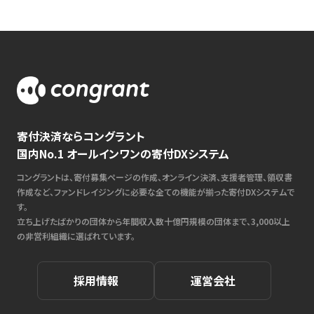
寄付決済ならコングラント
国内No.1 オールインワンの寄付DXシステム
コングラントは、寄付募集ページの作成、オンライン決済、支援者管理、領収書
作成など、ファンドレイジングに必要な全ての機能が揃った寄付DXシステムで
す。
立ち上げたばかりの団体から年間収入数十億円規模の団体まで、3,000以上
の非営利組織に選ばれています。
採用情報
運営会社