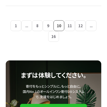
1
...
8
9
10
11
12
...
16
まずは体験してください。
寄付をもっとシンプルに、もっと自由に。
国内No.1のオールインワン寄付DXシステム
で、
支援をはじめましょう。