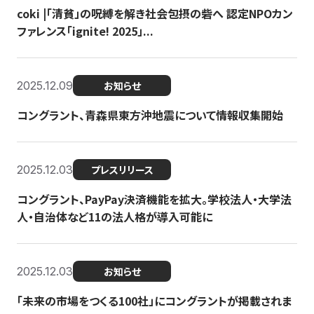
coki |「清貧」の呪縛を解き社会包摂の砦へ 認定NPOカン
ファレンス「ignite! 2025」...
2025.12.09
お知らせ
コングラント、青森県東方沖地震について情報収集開始
2025.12.03
プレスリリース
コングラント、PayPay決済機能を拡大。学校法人・大学法
人・自治体など11の法人格が導入可能に
2025.12.03
お知らせ
「未来の市場をつくる100社」にコングラントが掲載されま