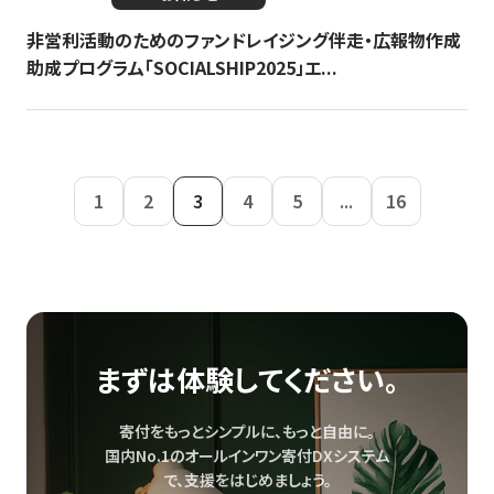
非営利活動のためのファンドレイジング伴走・広報物作成
助成プログラム「SOCIALSHIP2025」エ...
1
2
3
4
5
...
16
まずは体験してください。
寄付をもっとシンプルに、もっと自由に。
国内No.1のオールインワン寄付DXシステム
で、
支援をはじめましょう。