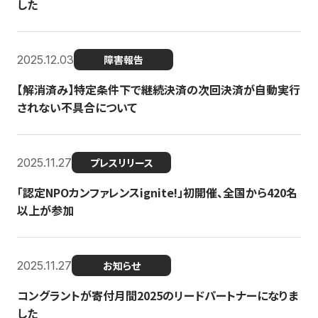
した
2025.12.03
障害報告
【解消済み】特定条件下で継続決済の次回決済が自動実行
されない不具合について
2025.11.27
プレスリリース
「認定NPOカンファレンスignite!」初開催、全国から420名
以上が参加
2025.11.27
お知らせ
コングラントが寄付月間2025のリードパートナーになりま
した