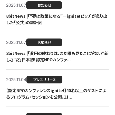
2025.11.07
お知らせ
8bitNews |「“夢は政策になる”—ignite!ピッチが炙り出
した「公共」の設計図
2025.11.07
お知らせ
8bitNews |「貧困の終わりは、まだ誰も見たことがない“新
しさ”だ」日本初「認定NPOカンファ...
2025.11.04
プレスリリース
【認定NPOカンファレンスignite!】40名以上のゲストによ
るプログラム・セッションを公開。11...