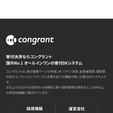
寄付決済ならコングラント
国内No.1 オールインワンの寄付DXシステム
コングラントは、寄付募集ページの作成、オンライン決済、支援者管理、領収書
作成など、ファンドレイジングに必要な全ての機能が揃った寄付DXシステムで
す。
立ち上げたばかりの団体から年間収入数十億円規模の団体まで、3,000以上
の非営利組織に選ばれています。
採用情報
運営会社