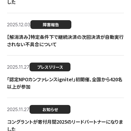
した
2025.12.03
障害報告
【解消済み】特定条件下で継続決済の次回決済が自動実行
されない不具合について
2025.11.27
プレスリリース
「認定NPOカンファレンスignite!」初開催、全国から420名
以上が参加
2025.11.27
お知らせ
コングラントが寄付月間2025のリードパートナーになりま
した