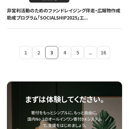
非営利活動のためのファンドレイジング伴走・広報物作成
助成プログラム「SOCIALSHIP2025」エ...
1
2
3
4
5
...
16
まずは体験してください。
寄付をもっとシンプルに、もっと自由に。
国内No.1のオールインワン寄付DXシステム
で、
支援をはじめましょう。