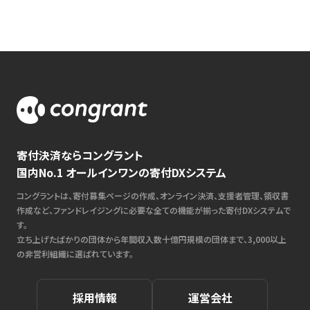
寄付決済ならコングラント
国内No.1 オールインワンの寄付DXシステム
コングラントは、寄付募集ページの作成、オンライン決済、支援者管理、領収書
作成など、ファンドレイジングに必要な全ての機能が揃った寄付DXシステムで
す。
立ち上げたばかりの団体から年間収入数十億円規模の団体まで、3,000以上
の非営利組織に選ばれています。
採用情報
運営会社