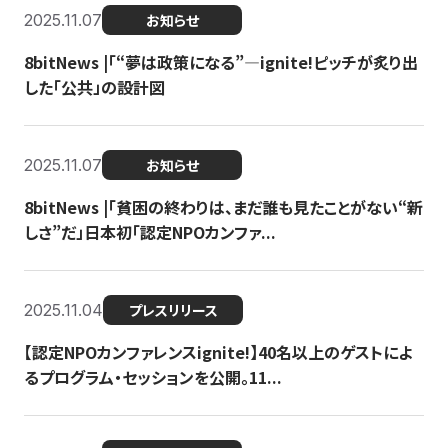
2025.11.07
お知らせ
8bitNews |「“夢は政策になる”—ignite!ピッチが炙り出
した「公共」の設計図
2025.11.07
お知らせ
8bitNews |「貧困の終わりは、まだ誰も見たことがない“新
しさ”だ」日本初「認定NPOカンファ...
2025.11.04
プレスリリース
【認定NPOカンファレンスignite!】40名以上のゲストによ
るプログラム・セッションを公開。11...