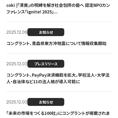
coki |「清貧」の呪縛を解き社会包摂の砦へ 認定NPOカン
ファレンス「ignite! 2025」...
2025.12.09
お知らせ
コングラント、青森県東方沖地震について情報収集開始
2025.12.03
プレスリリース
コングラント、PayPay決済機能を拡大。学校法人・大学法
人・自治体など11の法人格が導入可能に
2025.12.03
お知らせ
「未来の市場をつくる100社」にコングラントが掲載されま