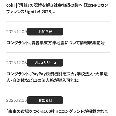
coki |「清貧」の呪縛を解き社会包摂の砦へ 認定NPOカン
ファレンス「ignite! 2025」...
2025.12.09
お知らせ
コングラント、青森県東方沖地震について情報収集開始
2025.12.03
プレスリリース
コングラント、PayPay決済機能を拡大。学校法人・大学法
人・自治体など11の法人格が導入可能に
2025.12.03
お知らせ
「未来の市場をつくる100社」にコングラントが掲載されま