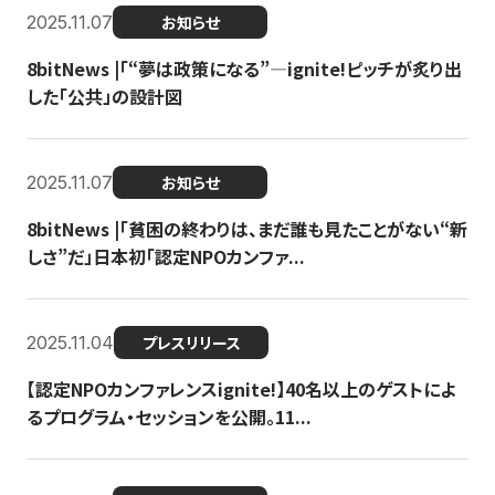
2025.11.07
お知らせ
8bitNews |「“夢は政策になる”—ignite!ピッチが炙り出
した「公共」の設計図
2025.11.07
お知らせ
8bitNews |「貧困の終わりは、まだ誰も見たことがない“新
しさ”だ」日本初「認定NPOカンファ...
2025.11.04
プレスリリース
【認定NPOカンファレンスignite!】40名以上のゲストによ
るプログラム・セッションを公開。11...