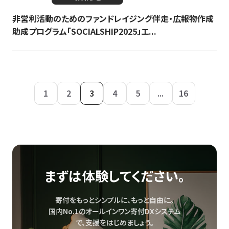
非営利活動のためのファンドレイジング伴走・広報物作成
助成プログラム「SOCIALSHIP2025」エ...
1
2
3
4
5
...
16
まずは体験してください。
寄付をもっとシンプルに、もっと自由に。
国内No.1のオールインワン寄付DXシステム
で、
支援をはじめましょう。