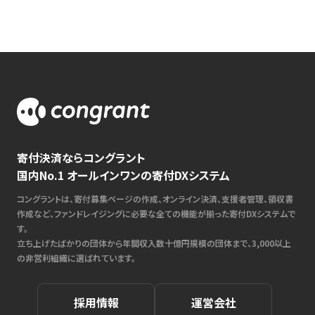
寄付決済ならコングラント
国内No.1 オールインワンの寄付DXシステム
コングラントは、寄付募集ページの作成、オンライン決済、支援者管理、領収書
作成など、ファンドレイジングに必要な全ての機能が揃った寄付DXシステムで
す。
立ち上げたばかりの団体から年間収入数十億円規模の団体まで、3,000以上
の非営利組織に選ばれています。
採用情報
運営会社