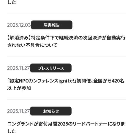
した
2025.12.03
障害報告
【解消済み】特定条件下で継続決済の次回決済が自動実行
されない不具合について
2025.11.27
プレスリリース
「認定NPOカンファレンスignite!」初開催、全国から420名
以上が参加
2025.11.27
お知らせ
コングラントが寄付月間2025のリードパートナーになりま
した