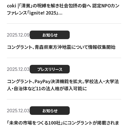
coki |「清貧」の呪縛を解き社会包摂の砦へ 認定NPOカン
ファレンス「ignite! 2025」...
2025.12.09
お知らせ
コングラント、青森県東方沖地震について情報収集開始
2025.12.03
プレスリリース
コングラント、PayPay決済機能を拡大。学校法人・大学法
人・自治体など11の法人格が導入可能に
2025.12.03
お知らせ
「未来の市場をつくる100社」にコングラントが掲載されま