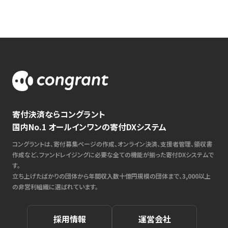
寄付決済ならコングラント
国内No.1 オールインワンの寄付DXシステム
コングラントは、寄付募集ページの作成、オンライン決済、支援者管理、領収書
作成など、ファンドレイジングに必要な全ての機能が揃った寄付DXシステムで
す。
立ち上げたばかりの団体から年間収入数十億円規模の団体まで、3,000以上
の非営利組織に選ばれています。
採用情報
運営会社