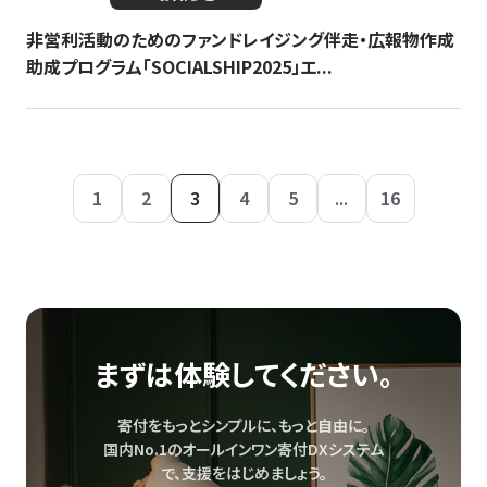
非営利活動のためのファンドレイジング伴走・広報物作成
助成プログラム「SOCIALSHIP2025」エ...
1
2
3
4
5
...
16
まずは体験してください。
寄付をもっとシンプルに、もっと自由に。
国内No.1のオールインワン寄付DXシステム
で、
支援をはじめましょう。