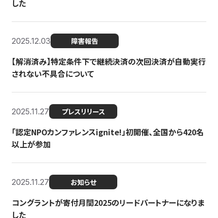
した
2025.12.03
障害報告
【解消済み】特定条件下で継続決済の次回決済が自動実行
されない不具合について
2025.11.27
プレスリリース
「認定NPOカンファレンスignite!」初開催、全国から420名
以上が参加
2025.11.27
お知らせ
コングラントが寄付月間2025のリードパートナーになりま
した