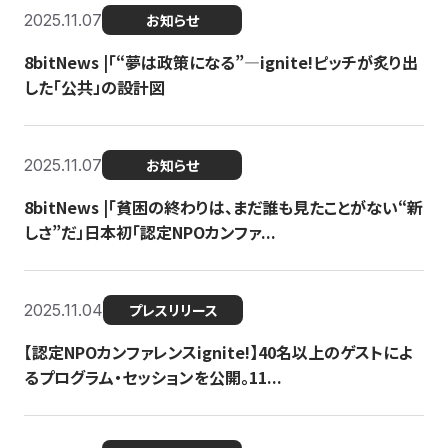
2025.11.07
お知らせ
8bitNews |「“夢は政策になる”—ignite!ピッチが炙り出
した「公共」の設計図
2025.11.07
お知らせ
8bitNews |「貧困の終わりは、まだ誰も見たことがない“新
しさ”だ」日本初「認定NPOカンファ...
2025.11.04
プレスリリース
【認定NPOカンファレンスignite!】40名以上のゲストによ
るプログラム・セッションを公開。11...