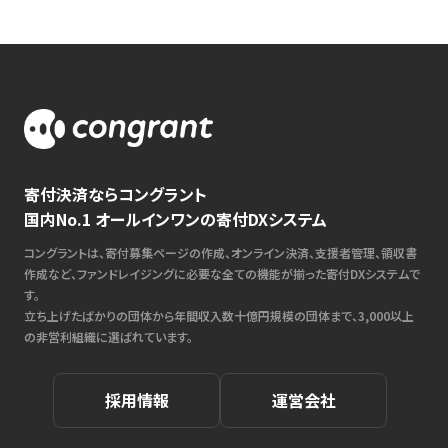
寄付決済ならコングラント
国内No.1 オールインワンの寄付DXシステム
コングラントは、寄付募集ページの作成、オンライン決済、支援者管理、領収書
作成など、ファンドレイジングに必要な全ての機能が揃った寄付DXシステムで
す。
立ち上げたばかりの団体から年間収入数十億円規模の団体まで、3,000以上
の非営利組織に選ばれています。
採用情報
運営会社