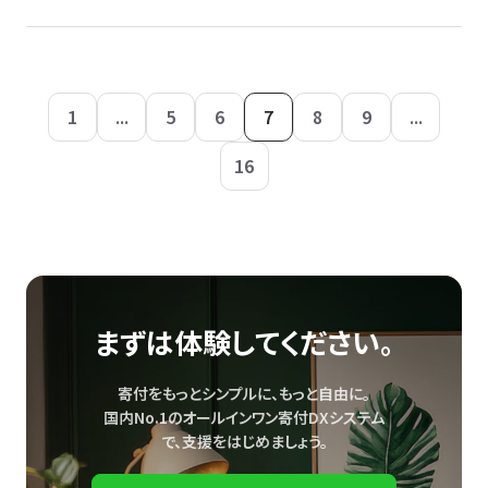
1
...
5
6
7
8
9
...
16
まずは体験してください。
寄付をもっとシンプルに、もっと自由に。
国内No.1のオールインワン寄付DXシステム
で、
支援をはじめましょう。