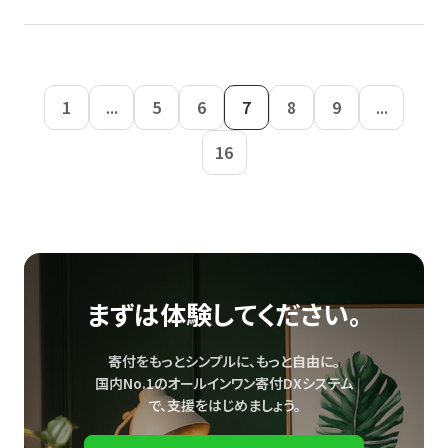
1
...
5
6
7
8
9
...
16
まずは体験してください。
寄付をもっとシンプルに、もっと自由に。
国内No.1のオールインワン寄付DXシステム
で、
支援をはじめましょう。