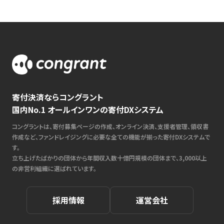
寄付決済ならコングラント
国内No.1 オールインワンの寄付DXシステム
コングラントは、寄付募集ページの作成、オンライン決済、支援者管理、領収書
作成など、ファンドレイジングに必要な全ての機能が揃った寄付DXシステムで
す。
立ち上げたばかりの団体から年間収入数十億円規模の団体まで、3,000以上
の非営利組織に選ばれています。
採用情報
運営会社