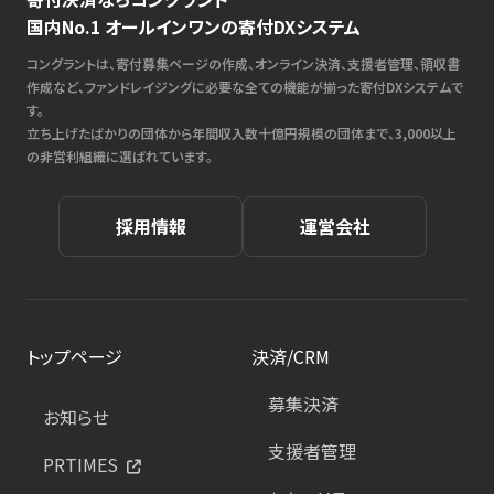
国内No.1 オールインワンの寄付DXシステム
コングラントは、寄付募集ページの作成、オンライン決済、支援者管理、領収書
作成など、ファンドレイジングに必要な全ての機能が揃った寄付DXシステムで
す。
立ち上げたばかりの団体から年間収入数十億円規模の団体まで、3,000以上
の非営利組織に選ばれています。
採用情報
運営会社
トップページ
決済/CRM
募集決済
お知らせ
支援者管理
PRTIMES