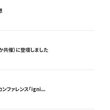
想
か共催）に登壇しました
ンファレンス「igni...