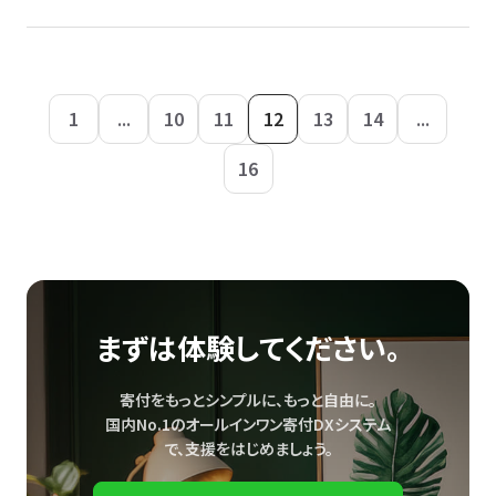
1
...
10
11
12
13
14
...
16
まずは体験してください。
寄付をもっとシンプルに、もっと自由に。
国内No.1のオールインワン寄付DXシステム
で、
支援をはじめましょう。