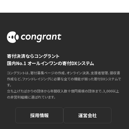
寄付決済ならコングラント
国内No.1 オールインワンの寄付DXシステム
コングラントは、寄付募集ページの作成、オンライン決済、支援者管理、領収書
作成など、ファンドレイジングに必要な全ての機能が揃った寄付DXシステムで
す。
立ち上げたばかりの団体から年間収入数十億円規模の団体まで、3,000以上
の非営利組織に選ばれています。
採用情報
運営会社