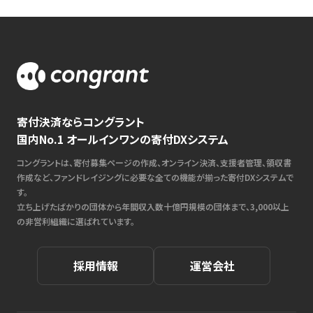
寄付決済ならコングラント
国内No.1 オールインワンの寄付DXシステム
コングラントは、寄付募集ページの作成、オンライン決済、支援者管理、領収書
作成など、ファンドレイジングに必要な全ての機能が揃った寄付DXシステムで
す。
立ち上げたばかりの団体から年間収入数十億円規模の団体まで、3,000以上
の非営利組織に選ばれています。
採用情報
運営会社