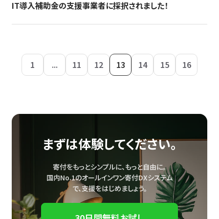
IT導入補助金の支援事業者に採択されました！
1
...
11
12
13
14
15
16
まずは体験してください。
寄付をもっとシンプルに、もっと自由に。
国内No.1のオールインワン寄付DXシステム
で、
支援をはじめましょう。
30日間無料お試し