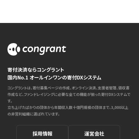
寄付決済ならコングラント
国内No.1 オールインワンの寄付DXシステム
コングラントは、寄付募集ページの作成、オンライン決済、支援者管理、領収書
作成など、ファンドレイジングに必要な全ての機能が揃った寄付DXシステムで
す。
立ち上げたばかりの団体から年間収入数十億円規模の団体まで、3,000以上
の非営利組織に選ばれています。
採用情報
運営会社