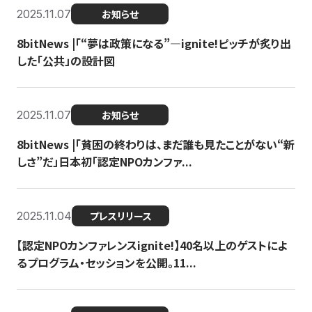
2025.11.07
お知らせ
8bitNews |「“夢は政策になる”—ignite!ピッチが炙り出
した「公共」の設計図
2025.11.07
お知らせ
8bitNews |「貧困の終わりは、まだ誰も見たことがない“新
しさ”だ」日本初「認定NPOカンファ...
2025.11.04
プレスリリース
【認定NPOカンファレンスignite!】40名以上のゲストによ
るプログラム・セッションを公開。11...