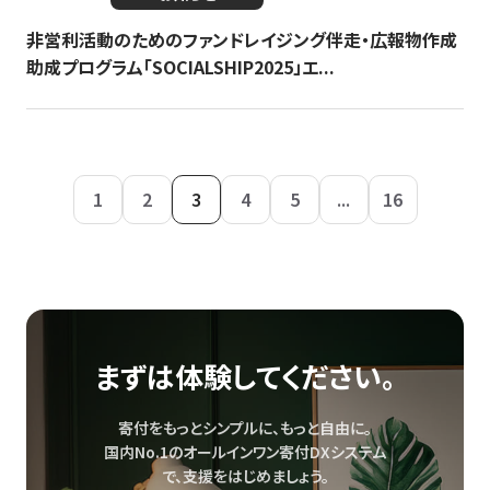
非営利活動のためのファンドレイジング伴走・広報物作成
助成プログラム「SOCIALSHIP2025」エ...
1
2
3
4
5
...
16
まずは体験してください。
寄付をもっとシンプルに、もっと自由に。
国内No.1のオールインワン寄付DXシステム
で、
支援をはじめましょう。