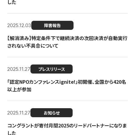
した
2025.12.03
障害報告
【解消済み】特定条件下で継続決済の次回決済が自動実行
されない不具合について
2025.11.27
プレスリリース
「認定NPOカンファレンスignite!」初開催、全国から420名
以上が参加
2025.11.27
お知らせ
コングラントが寄付月間2025のリードパートナーになりま
した