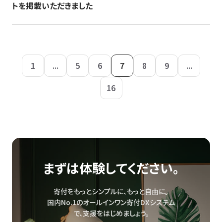
トを掲載いただきました
1
...
5
6
7
8
9
...
16
まずは体験してください。
寄付をもっとシンプルに、もっと自由に。
国内No.1のオールインワン寄付DXシステム
で、
支援をはじめましょう。