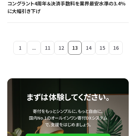
コングラント4周年＆決済手数料を業界最安水準の3.4％
に大幅引き下げ
1
...
11
12
13
14
15
16
まずは体験してください。
寄付をもっとシンプルに、もっと自由に。
国内No.1のオールインワン寄付DXシステム
で、
支援をはじめましょう。