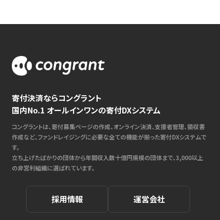
寄付決済ならコングラント
国内No.1 オールインワンの寄付DXシステム
コングラントは、寄付募集ページの作成、オンライン決済、支援者管理、領収書
作成など、ファンドレイジングに必要な全ての機能が揃った寄付DXシステムで
す。
立ち上げたばかりの団体から年間収入数十億円規模の団体まで、3,000以上
の非営利組織に選ばれています。
採用情報
運営会社