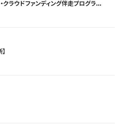
クラウドファンディング伴走プログラ...
新】