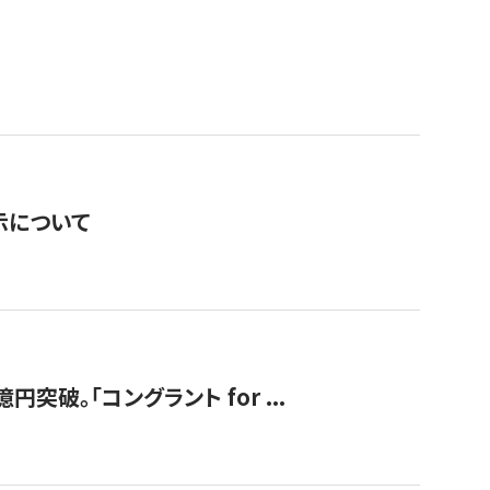
表示について
破。「コングラント for ...