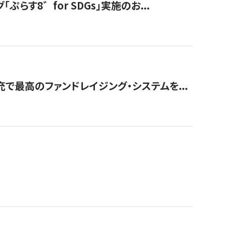
す8゛for SDGs」実施のお...
で最高のファンドレイジング・システムを...