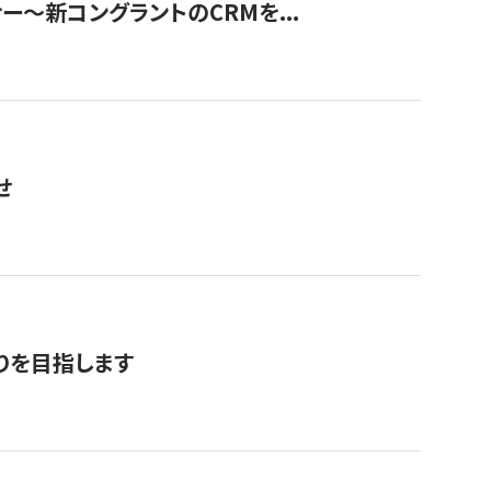
ナー〜新コングラントのCRMを...
せ
りを目指します