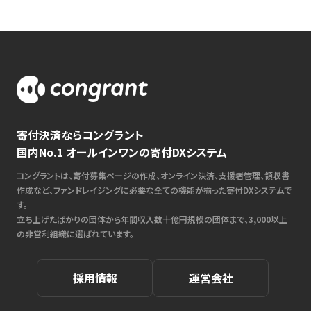
寄付決済ならコングラント
国内No.1 オールインワンの寄付DXシステム
コングラントは、寄付募集ページの作成、オンライン決済、支援者管理、領収書
作成など、ファンドレイジングに必要な全ての機能が揃った寄付DXシステムで
す。
立ち上げたばかりの団体から年間収入数十億円規模の団体まで、3,000以上
の非営利組織に選ばれています。
採用情報
運営会社