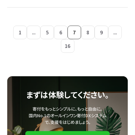
1
...
5
6
7
8
9
...
16
まずは体験してください。
寄付をもっとシンプルに、もっと自由に。
国内No.1のオールインワン寄付DXシステム
で、
支援をはじめましょう。