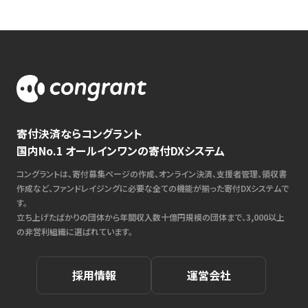
寄付決済ならコングラント
国内No.1 オールインワンの寄付DXシステム
コングラントは、寄付募集ページの作成、オンライン決済、支援者管理、領収書
作成など、ファンドレイジングに必要な全ての機能が揃った寄付DXシステムで
す。
立ち上げたばかりの団体から年間収入数十億円規模の団体まで、3,000以上
の非営利組織に選ばれています。
採用情報
運営会社