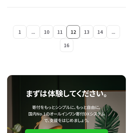
1
...
10
11
12
13
14
...
16
まずは体験してください。
寄付をもっとシンプルに、もっと自由に。
国内No.1のオールインワン寄付DXシステム
で、
支援をはじめましょう。