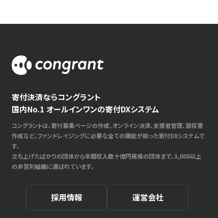
寄付決済ならコングラント
国内No.1 オールインワンの寄付DXシステム
コングラントは、寄付募集ページの作成、オンライン決済、支援者管理、領収書
作成など、ファンドレイジングに必要な全ての機能が揃った寄付DXシステムで
す。
立ち上げたばかりの団体から年間収入数十億円規模の団体まで、3,000以上
の非営利組織に選ばれています。
採用情報
運営会社