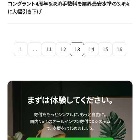
コングラント4周年＆決済手数料を業界最安水準の3.4％
に大幅引き下げ
1
...
11
12
13
14
15
16
まずは体験してください。
寄付をもっとシンプルに、もっと自由に。
国内No.1のオールインワン寄付DXシステム
で、
支援をはじめましょう。