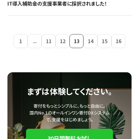
IT導入補助金の支援事業者に採択されました！
1
...
11
12
13
14
15
16
まずは体験してください。
寄付をもっとシンプルに、もっと自由に。
国内No.1のオールインワン寄付DXシステム
で、
支援をはじめましょう。
30日間無料お試し