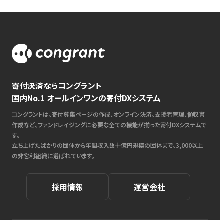
寄付決済ならコングラント
国内No.1 オールインワンの寄付DXシステム
コングラントは、寄付募集ページの作成、オンライン決済、支援者管理、領収書
作成など、ファンドレイジングに必要な全ての機能が揃った寄付DXシステムで
す。
立ち上げたばかりの団体から年間収入数十億円規模の団体まで、3,000以上
の非営利組織に選ばれています。
採用情報
運営会社