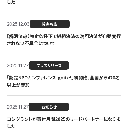
した
2025.12.03
障害報告
【解消済み】特定条件下で継続決済の次回決済が自動実行
されない不具合について
2025.11.27
プレスリリース
「認定NPOカンファレンスignite!」初開催、全国から420名
以上が参加
2025.11.27
お知らせ
コングラントが寄付月間2025のリードパートナーになりま
した