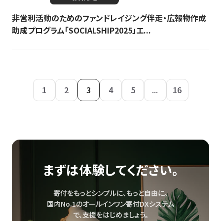
非営利活動のためのファンドレイジング伴走・広報物作成
助成プログラム「SOCIALSHIP2025」エ...
1
2
3
4
5
...
16
まずは体験してください。
寄付をもっとシンプルに、もっと自由に。
国内No.1のオールインワン寄付DXシステム
で、
支援をはじめましょう。