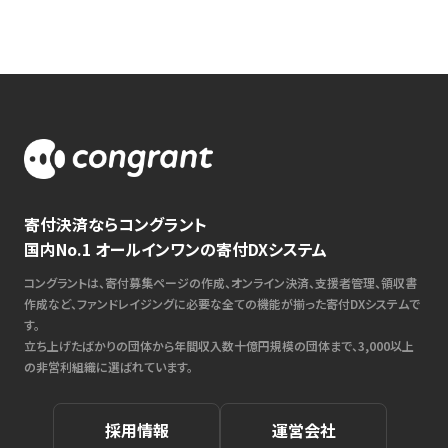
寄付決済ならコングラント
国内No.1 オールインワンの寄付DXシステム
コングラントは、寄付募集ページの作成、オンライン決済、支援者管理、領収書
作成など、ファンドレイジングに必要な全ての機能が揃った寄付DXシステムで
す。
立ち上げたばかりの団体から年間収入数十億円規模の団体まで、3,000以上
の非営利組織に選ばれています。
採用情報
運営会社