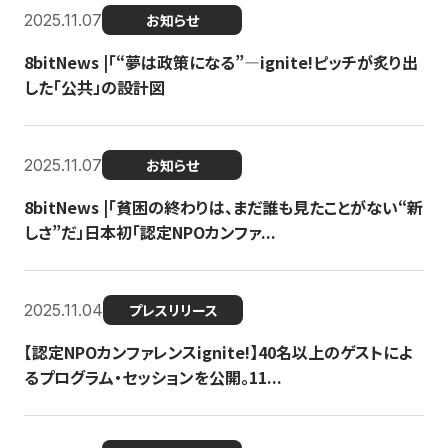
2025.11.07
お知らせ
8bitNews |「“夢は政策になる”—ignite!ピッチが炙り出
した「公共」の設計図
2025.11.07
お知らせ
8bitNews |「貧困の終わりは、まだ誰も見たことがない“新
しさ”だ」日本初「認定NPOカンファ...
2025.11.04
プレスリリース
【認定NPOカンファレンスignite!】40名以上のゲストによ
るプログラム・セッションを公開。11...