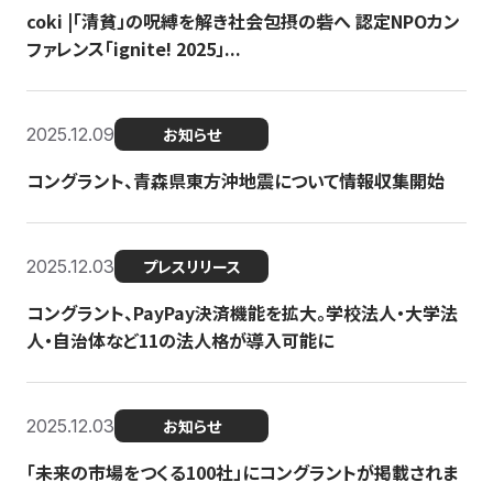
coki |「清貧」の呪縛を解き社会包摂の砦へ 認定NPOカン
ファレンス「ignite! 2025」...
2025.12.09
お知らせ
コングラント、青森県東方沖地震について情報収集開始
2025.12.03
プレスリリース
コングラント、PayPay決済機能を拡大。学校法人・大学法
人・自治体など11の法人格が導入可能に
2025.12.03
お知らせ
「未来の市場をつくる100社」にコングラントが掲載されま