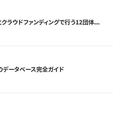
ラウドファンディングで行う12団体...
GOのデータベース完全ガイド
。