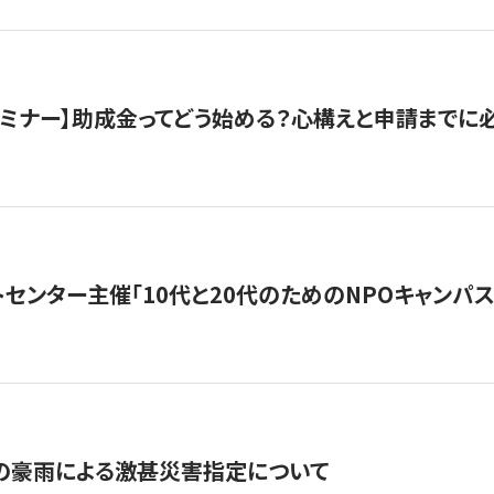
催セミナー】助成金ってどう始める？心構えと申請までに
トセンター主催「10代と20代のためのNPOキャンパ
の豪雨による激甚災害指定について