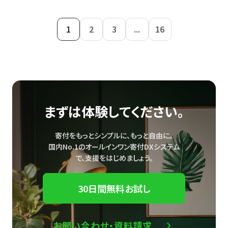
1
2
3
...
16
まずは体験してください。
寄付をもっとシンプルに、もっと自由に。
国内No.1のオールインワン寄付DXシステム
で、
支援をはじめましょう。
30日間無料お試し
お問い合わせ・資料請求