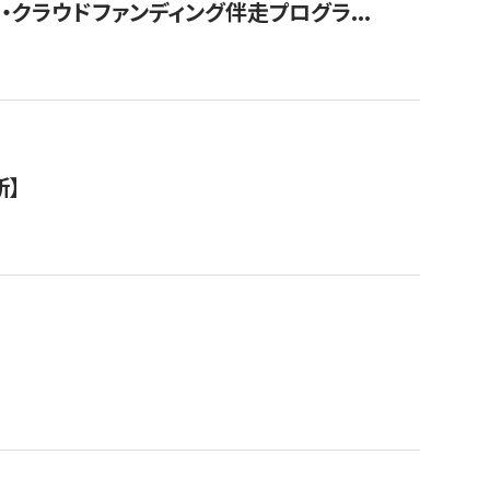
クラウドファンディング伴走プログラ...
新】