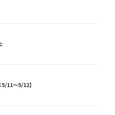
た
11～5/12】