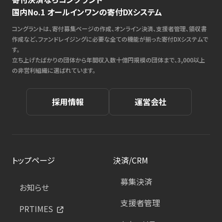
国内No.1 オールインワンの寄付DXシステム
コングラントは、寄付募集ページの作成、オンライン決済、支援者管理、領収書
作成など、ファンドレイジングに必要な全ての機能が揃った寄付DXシステムで
す。
立ち上げたばかりの団体から年間収入数十億円規模の団体まで、3,000以上
の非営利組織に選ばれています。
採用情報
運営会社
トップページ
決済/CRM
募集決済
お知らせ
支援者管理
PRTIMES