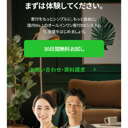
まずは体験してください。
寄付をもっとシンプルに、もっと自由に。
国内No.1のオールインワン寄付DXシステム
で、
支援をはじめましょう。
30日間無料お試し
お問い合わせ・資料請求