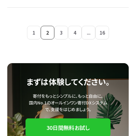
1
2
3
4
...
16
まずは体験してください。
寄付をもっとシンプルに、もっと自由に。
国内No.1のオールインワン寄付DXシステム
で、
支援をはじめましょう。
30日間無料お試し