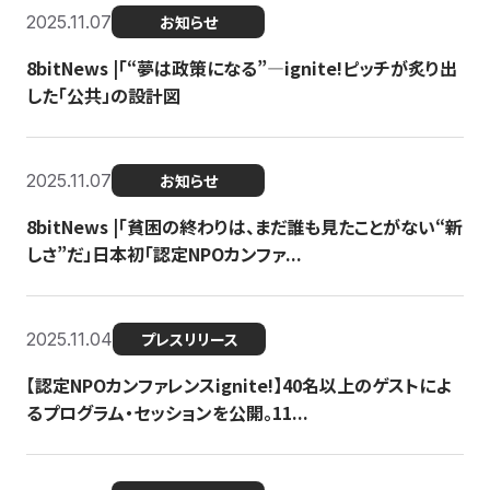
2025.11.07
お知らせ
8bitNews |「“夢は政策になる”—ignite!ピッチが炙り出
した「公共」の設計図
2025.11.07
お知らせ
8bitNews |「貧困の終わりは、まだ誰も見たことがない“新
しさ”だ」日本初「認定NPOカンファ...
2025.11.04
プレスリリース
【認定NPOカンファレンスignite!】40名以上のゲストによ
るプログラム・セッションを公開。11...