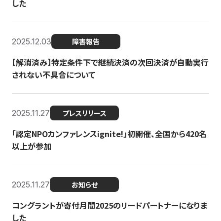
した
2025.12.03
障害報告
【解消済み】特定条件下で継続決済の次回決済が自動実行
されない不具合について
2025.11.27
プレスリリース
「認定NPOカンファレンスignite!」初開催、全国から420名
以上が参加
2025.11.27
お知らせ
コングラントが寄付月間2025のリードパートナーになりま
した