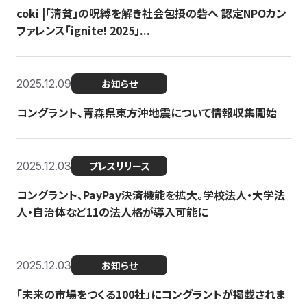
coki |「清貧」の呪縛を解き社会包摂の砦へ 認定NPOカン
ファレンス「ignite! 2025」...
2025.12.09
お知らせ
コングラント、青森県東方沖地震について情報収集開始
2025.12.03
プレスリリース
コングラント、PayPay決済機能を拡大。学校法人・大学法
人・自治体など11の法人格が導入可能に
2025.12.03
お知らせ
「未来の市場をつくる100社」にコングラントが掲載されま