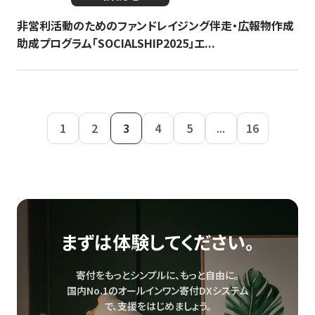
非営利活動のためのファンドレイジング伴走・広報物作成
助成プログラム「SOCIALSHIP2025」エ...
1
2
3
4
5
...
16
まずは体験してください。
寄付をもっとシンプルに、もっと自由に。
国内No.1のオールインワン寄付DXシステム
で、
支援をはじめましょう。