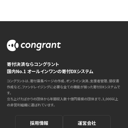
寄付決済ならコングラント
国内No.1 オールインワンの寄付DXシステム
コングラントは、寄付募集ページの作成、オンライン決済、支援者管理、領収書
作成など、ファンドレイジングに必要な全ての機能が揃った寄付DXシステムで
す。
立ち上げたばかりの団体から年間収入数十億円規模の団体まで、3,000以上
の非営利組織に選ばれています。
採用情報
運営会社