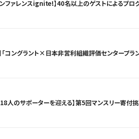
ンファレンスignite!】40名以上のゲストによるプログ
】「コングラント×日本非営利組織評価センタープラ
318人のサポーターを迎える】​​第5回マンスリー寄