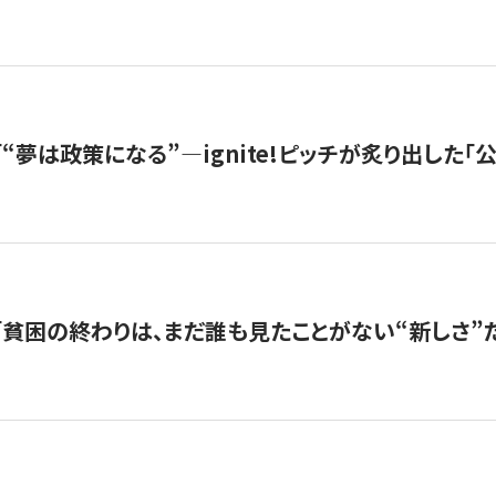
s |「“夢は政策になる”—ignite!ピッチが炙り出した
s |「貧困の終わりは、まだ誰も見たことがない“新しさ”だ