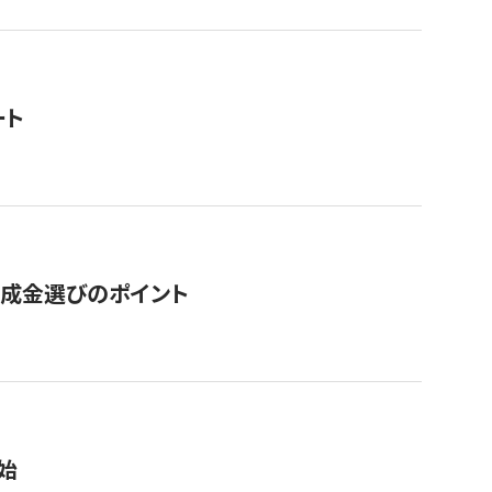
ート
助成金選びのポイント
始