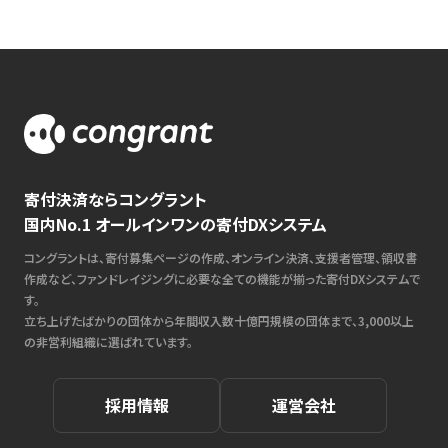
寄付決済ならコングラント
国内No.1 オールインワンの寄付DXシステム
コングラントは、寄付募集ページの作成、オンライン決済、支援者管理、領収書
作成など、ファンドレイジングに必要な全ての機能が揃った寄付DXシステムで
す。
立ち上げたばかりの団体から年間収入数十億円規模の団体まで、3,000以上
の非営利組織に選ばれています。
採用情報
運営会社