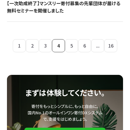
【一次助成終了】マンスリー寄付募集の先輩団体が届ける
無料セミナーを開催しました
1
2
3
4
5
6
...
16
まずは体験してください。
寄付をもっとシンプルに、もっと自由に。
国内No.1のオールインワン寄付DXシステム
で、
支援をはじめましょう。