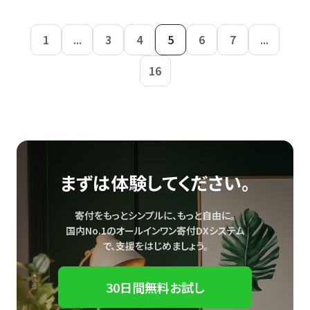
1
...
3
4
5
6
7
...
16
まずは体験してください。
寄付をもっとシンプルに、もっと自由に。
国内No.1のオールインワン寄付DXシステム
で、
支援をはじめましょう。
30日間無料お試し