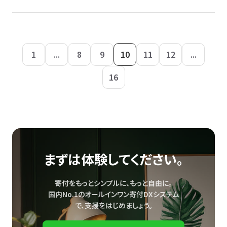
1
...
8
9
10
11
12
...
16
まずは体験してください。
寄付をもっとシンプルに、もっと自由に。
国内No.1のオールインワン寄付DXシステム
で、
支援をはじめましょう。