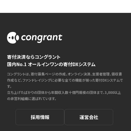
寄付決済ならコングラント
国内No.1 オールインワンの寄付DXシステム
コングラントは、寄付募集ページの作成、オンライン決済、支援者管理、領収書
作成など、ファンドレイジングに必要な全ての機能が揃った寄付DXシステムで
す。
立ち上げたばかりの団体から年間収入数十億円規模の団体まで、3,000以上
の非営利組織に選ばれています。
採用情報
運営会社