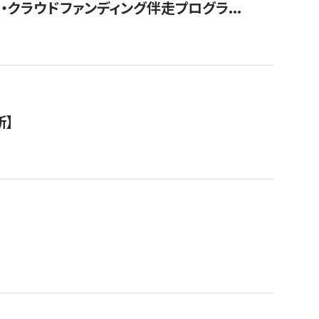
クラウドファンディング伴走プログラ...
新】