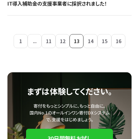
IT導入補助金の支援事業者に採択されました！
1
...
11
12
13
14
15
16
まずは体験してください。
寄付をもっとシンプルに、もっと自由に。
国内No.1のオールインワン寄付DXシステム
で、
支援をはじめましょう。
30日間無料お試し