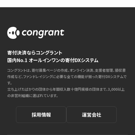
寄付決済ならコングラント
国内No.1 オールインワンの寄付DXシステム
コングラントは、寄付募集ページの作成、オンライン決済、支援者管理、領収書
作成など、ファンドレイジングに必要な全ての機能が揃った寄付DXシステムで
す。
立ち上げたばかりの団体から年間収入数十億円規模の団体まで、3,000以上
の非営利組織に選ばれています。
採用情報
運営会社