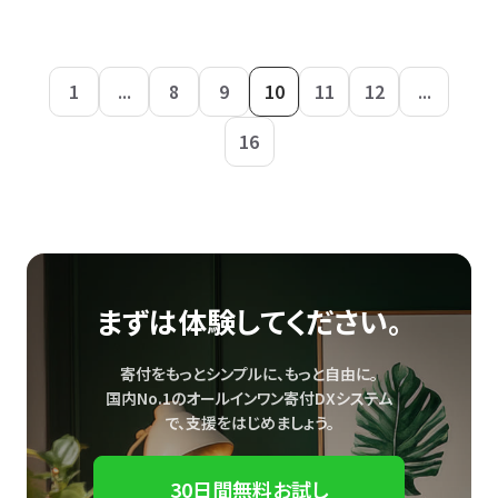
1
...
8
9
10
11
12
...
16
まずは体験してください。
寄付をもっとシンプルに、もっと自由に。
国内No.1のオールインワン寄付DXシステム
で、
支援をはじめましょう。
30日間無料お試し