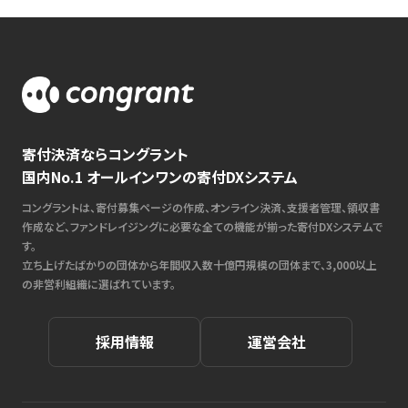
寄付決済ならコングラント
国内No.1 オールインワンの寄付DXシステム
コングラントは、寄付募集ページの作成、オンライン決済、支援者管理、領収書
作成など、ファンドレイジングに必要な全ての機能が揃った寄付DXシステムで
す。
立ち上げたばかりの団体から年間収入数十億円規模の団体まで、3,000以上
の非営利組織に選ばれています。
採用情報
運営会社