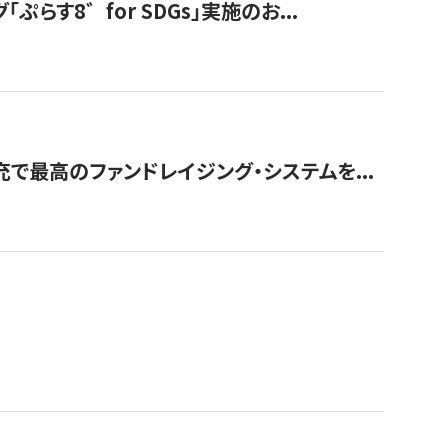
す8゛for SDGs」実施のお...
で最高のファンドレイジング・システムを...