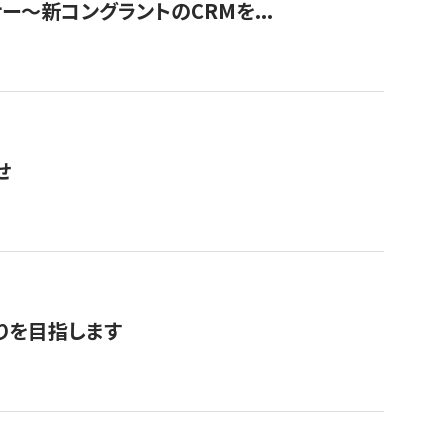
ナー〜新コングラントのCRMを...
せ
りを目指します