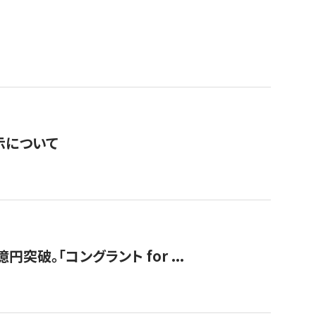
表示について
破。「コングラント for ...